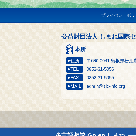
プライバシーポリ
公益財団法人 しまね国際
本所
住所
〒690-0041 島根県松
TEL
0852-31-5056
FAX
0852-31-5055
MAIL
admin@sic-info.org
多言語相談
Go-en しまね