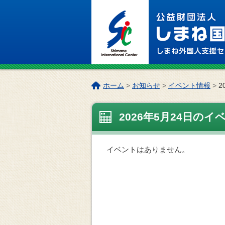
このページの本文へ
こ
ホーム
>
お知らせ
>
イベント情報
>
2
の
ペ
2026年5月24日のイ
ー
ジ
の
位
イベントはありません。
置: