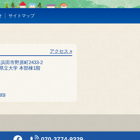
せ
サイトマップ
アクセス »
根県浜田市野原町2433-2
県立大学 本部棟1階
org
070-3774-9329