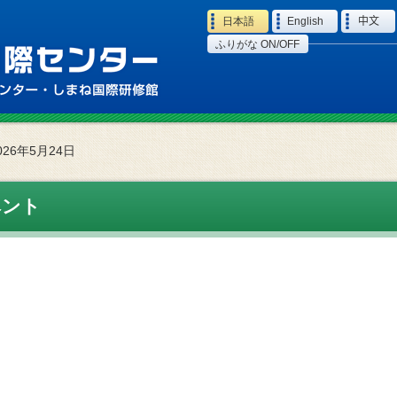
Language
日本語
English
中文
ふりがな ON/OFF
026年5月24日
ベント