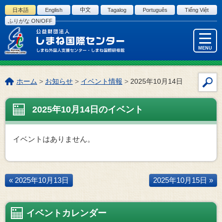
このページの本文へ
日本語
English
中文
Tagalog
Português
Tiếng Việt
ふりがな ON/OFF
MENU
こ
ホーム
>
お知らせ
>
イベント情報
>
2025年10月14日
サ
の
イ
ペ
2025年10月14日のイベント
ト
ー
内
ジ
検
の
イベントはありません。
索
位
置:
« 2025年10月13日
2025年10月15日 »
イベントカレンダー