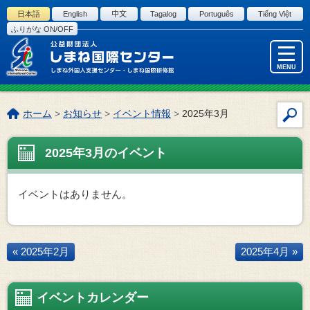
このページの本文へ
日本語
English
中文
Tagalog
Português
Tiếng Việt
ふりがな ON/OFF
MENU
こ
ホーム
>
お知らせ
>
イベント情報
>
2025年3月
サ
の
イ
ペ
2025年3月のイベント
ト
ー
内
ジ
検
の
イベントはありません。
索
位
置:
« 2025年2月
2025年4月 »
イベントカレンダー