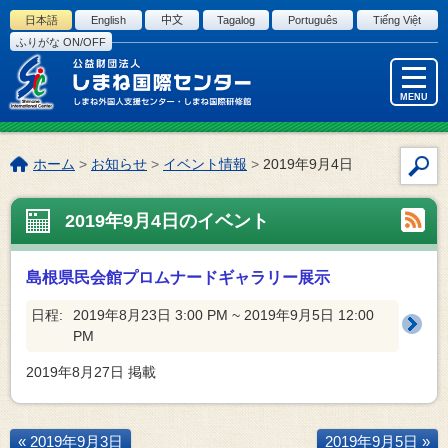
このページの本文へ
日本語
English
中文
Tagalog
Português
Tiếng Việt
ふりがな ON/OFF
MENU
こ
ホーム
>
お知らせ
>
イベント情報
>
2019年9月4日
サ
の
イ
ペ
2019年9月4日のイベント
ト
ー
内
ジ
検
の
島根県民会館プロムナードギャラリー展示
索
位
置:
日程:
2019年8月23日 3:00 PM ~ 2019年9月5日 12:00
PM
2019年8月27日
掲載
« 2019年9月3日
2019年9月5日 »