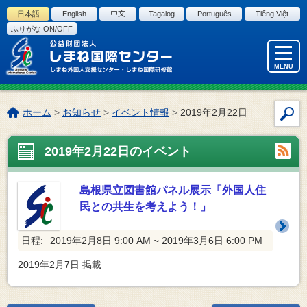
このページの本文へ
日本語
English
中文
Tagalog
Português
Tiếng Việt
ふりがな ON/OFF
MENU
こ
ホーム
>
お知らせ
>
イベント情報
>
2019年2月22日
サ
の
イ
ペ
2019年2月22日のイベント
ト
ー
内
ジ
検
の
島根県立図書館パネル展示「外国人住
索
位
民との共生を考えよう！」
置:
日程:
2019年2月8日 9:00 AM ~ 2019年3月6日 6:00 PM
2019年2月7日
掲載