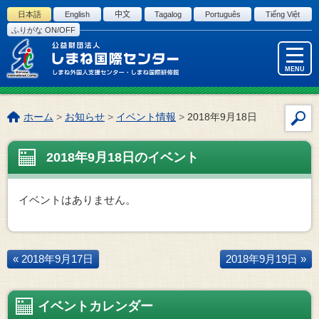
このページの本文へ
日本語
English
中文
Tagalog
Português
Tiếng Việt
ふりがな ON/OFF
MENU
こ
ホーム
>
お知らせ
>
イベント情報
>
2018年9月18日
サ
の
イ
ペ
2018年9月18日のイベント
ト
ー
内
ジ
検
の
イベントはありません。
索
位
置:
« 2018年9月17日
2018年9月19日 »
イベントカレンダー