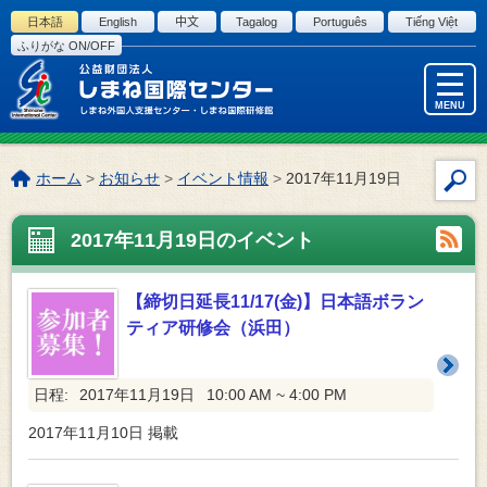
このページの本文へ
日本語
English
中文
Tagalog
Português
Tiếng Việt
ふりがな ON/OFF
MENU
こ
ホーム
>
お知らせ
>
イベント情報
>
2017年11月19日
サ
の
イ
ペ
2017年11月19日のイベント
ト
ー
内
ジ
検
の
【締切日延長11/17(金)】日本語ボラン
索
位
ティア研修会（浜田）
置:
日程:
2017年11月19日
10:00 AM ~ 4:00 PM
2017年11月10日
掲載