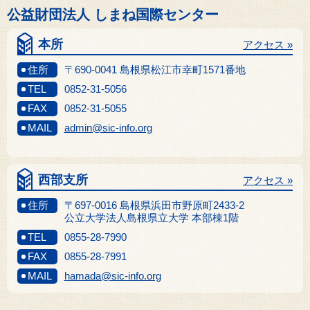
公益財団法人 しまね国際センター
本所
アクセス »
住所
〒690-0041 島根県松江市幸町1571番地
TEL
0852-31-5056
FAX
0852-31-5055
MAIL
admin@sic-info.org
西部支所
アクセス »
住所
〒697-0016 島根県浜田市野原町2433-2
公立大学法人島根県立大学 本部棟1階
TEL
0855-28-7990
FAX
0855-28-7991
MAIL
hamada@sic-info.org