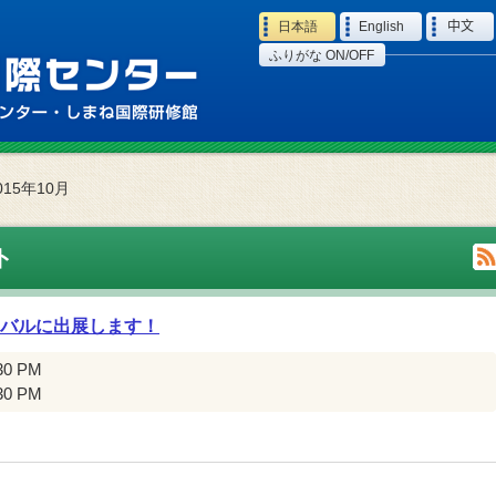
Language
日本語
English
中文
ふりがな ON/OFF
015年10月
ト
ィバルに出展します！
:30 PM
:30 PM