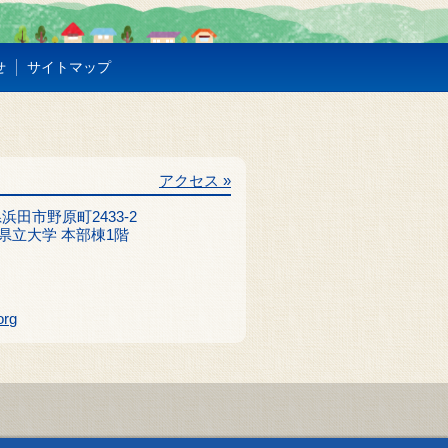
せ
サイトマップ
アクセス »
根県浜田市野原町2433-2
県立大学 本部棟1階
org