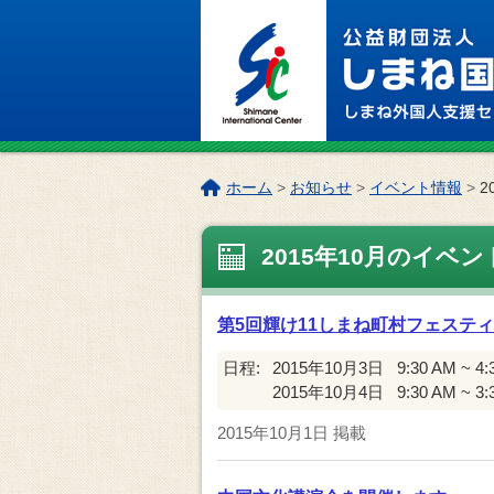
このページの本文へ
こ
ホーム
>
お知らせ
>
イベント情報
>
2
の
ペ
2015年10月のイベン
ー
ジ
の
第5回輝け11しまね町村フェステ
位
置:
日程:
2015年10月3日
9:30 AM ~ 4
2015年10月4日
9:30 AM ~ 3
2015年10月1日
掲載