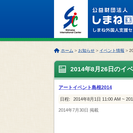
このページの本文へ
こ
ホーム
>
お知らせ
>
イベント情報
>
2
の
ペ
2014年8月26日のイ
ー
ジ
の
アートイベント島根2014
位
置:
日程:
2014年8月1日 11:00 AM ~ 20
2014年7月30日
掲載