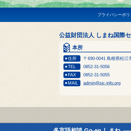
プライバシーポリ
公益財団法人 しまね国際
本所
住所
〒690-0041 島根県松
TEL
0852-31-5056
FAX
0852-31-5055
MAIL
admin@sic-info.org
多言語相談
Go-en しまね