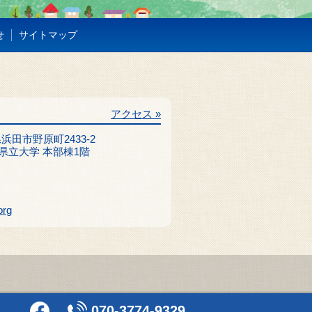
せ
サイトマップ
アクセス »
根県浜田市野原町2433-2
県立大学 本部棟1階
org
070-3774-9329