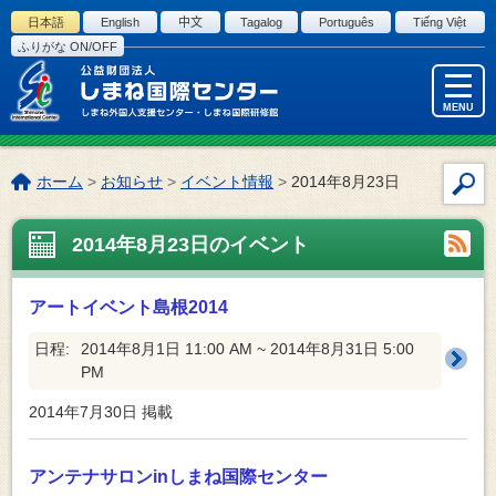
このページの本文へ
日本語
English
中文
Tagalog
Português
Tiếng Việt
ふりがな ON/OFF
MENU
こ
ホーム
>
お知らせ
>
イベント情報
>
2014年8月23日
サ
の
イ
ペ
2014年8月23日のイベント
ト
ー
内
ジ
検
の
アートイベント島根2014
索
位
置:
日程:
2014年8月1日 11:00 AM ~ 2014年8月31日 5:00
PM
2014年7月30日
掲載
アンテナサロンinしまね国際センター